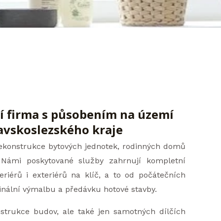
í firma s působením na území
vskoslezského kraje
rekonstrukce bytových jednotek, rodinných domů
.
Námi poskytované služby zahrnují kompletní
eriérů i exteriérů na klíč, a to od počátečních
inální
výmalbu a předávku hotové stavby.
strukce budov, ale také jen samotných dílčích