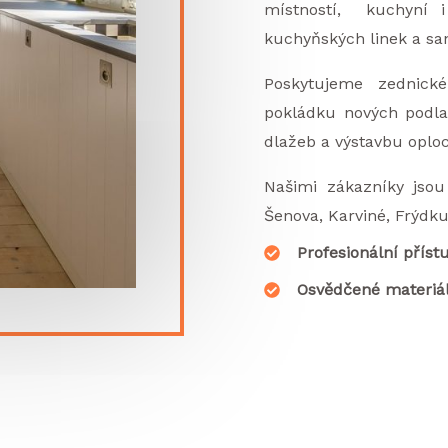
místností, kuchyní 
kuchyňských linek a san
Poskytujeme zednické
pokládku nových podla
dlažeb a výstavbu oploc
Našimi zákazníky jsou 
Šenova, Karviné, Frýdk
Profesionální příst
Osvědčené materiá