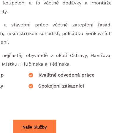
i koupelen, a to včetně dodávky a montáže
ity.
 a stavební práce včetně zateplení fasád,
h, rekonstrukce schodišť, pokládku venkovních
ení.
nejčastěji obyvatelé z okolí Ostravy, Havířova,
u Místku, Hlučínska a Těšínska.
up
Kvalitně odvedená práce
ly
Spokojení zákazníci
Naše Služby