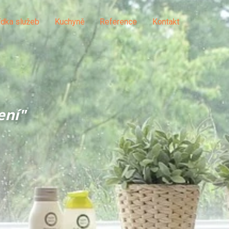
dka služeb
Kuchyně
Reference
Kontakt
ení"