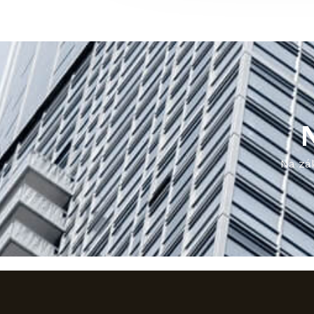
N
Na zá