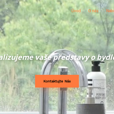
Úvod
O nás
Nabí
alizujeme vaše představy o bydl
Kontaktujte Nás