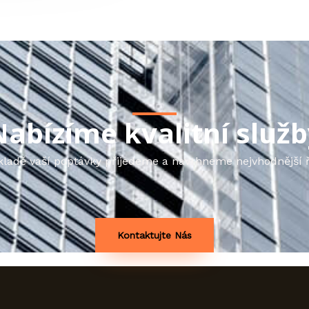
abízíme kvalitní služ
kladě vaší poptávky přijedeme a navrhneme nejvhodnější 
Kontaktujte Nás